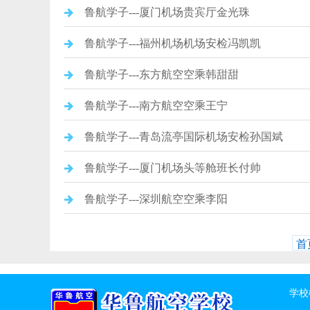
鲁航学子---厦门机场贵宾厅金光珠
鲁航学子---福州机场机场安检冯凯凯
鲁航学子---东方航空空乘韩甜甜
鲁航学子---南方航空空乘王宁
鲁航学子---青岛流亭国际机场安检孙国斌
鲁航学子---厦门机场头等舱班长付帅
鲁航学子---深圳航空空乘李阳
首
学校